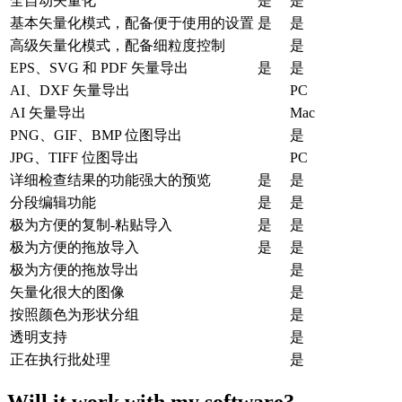
全自动矢量化
是
是
基本矢量化模式，配备便于使用的设置
是
是
高级矢量化模式，配备细粒度控制
是
EPS、SVG 和 PDF 矢量导出
是
是
AI、DXF 矢量导出
PC
AI 矢量导出
Mac
PNG、GIF、BMP 位图导出
是
JPG、TIFF 位图导出
PC
详细检查结果的功能强大的预览
是
是
分段编辑功能
是
是
极为方便的复制-粘贴导入
是
是
极为方便的拖放导入
是
是
极为方便的拖放导出
是
矢量化很大的图像
是
按照颜色为形状分组
是
透明支持
是
正在执行批处理
是
Will it work with my software?