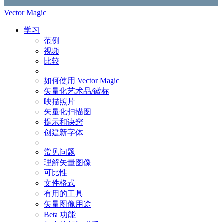
Vector Magic
学习
范例
视频
比较
如何使用 Vector Magic
矢量化艺术品/徽标
映描照片
矢量化扫描图
提示和诀窍
创建新字体
常见问题
理解矢量图像
可比性
文件格式
有用的工具
矢量图像用途
Beta 功能